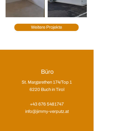
Weitere Projekte
Büro
St. Margarethen 174/Top 1
6220 Buch in Tirol
+43 676 5481747
info@jimmy-verputz.at