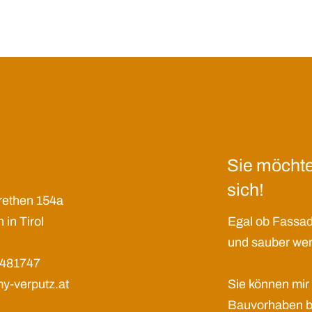
Sie möcht
sich!
rethen 154a
in Tirol
Egal ob Fassad
und sauber werde
5481747
y-verputz.at
Sie können mir 
Bauvorhaben bz