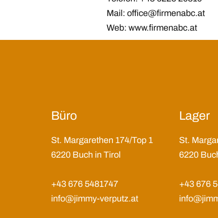
Mail:
office@firmenabc.at
Web:
www.firmenabc.at
Büro
Lager
St. Margarethen 174/Top 1
St. Marga
6220 Buch in Tirol
6220 Buch 
+43 676 5481747
+43 676 
info@jimmy-verputz.at
info@jimm